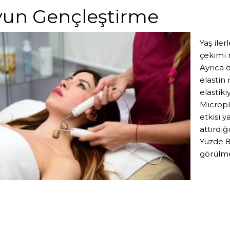
un Gençleştirme
Yaş iler
çekimi 
Ayrıca 
elastin 
elastiki
Micropl
etkisi y
attırdığ
Yüzde 8
görülme