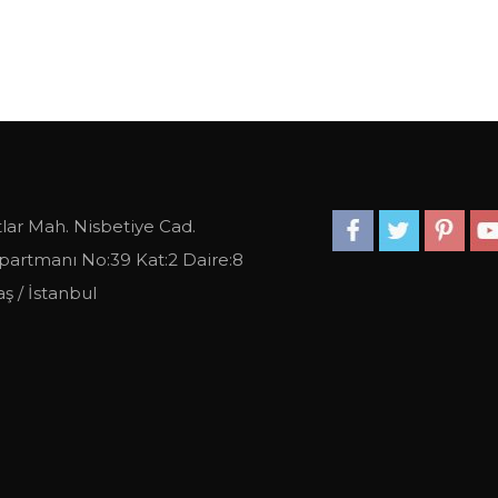
lar Mah. Nisbetiye Cad.
partmanı No:39 Kat:2 Daire:8
ş / İstanbul