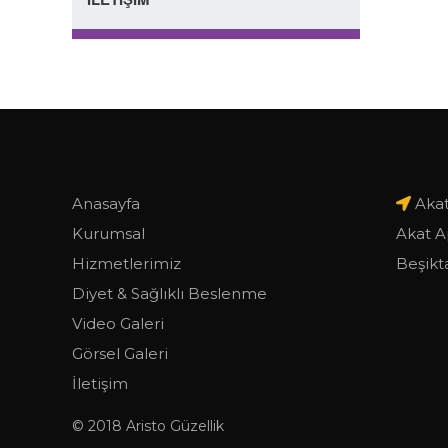
Anasayfa
Akat
Kurumsal
Akat A
Hizmetlerimiz
Beşikta
Diyet & Sağlıklı Beslenme
Video Galeri
Görsel Galeri
İletişim
© 2018 Aristo Güzellik