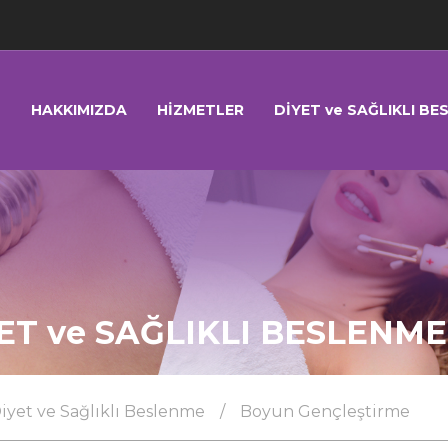
HAKKIMIZDA
HİZMETLER
DİYET ve SAĞLIKLI BE
ET ve SAĞLIKLI BESLENME
iyet ve Sağlıklı Beslenme
/
Boyun Gençleştirme