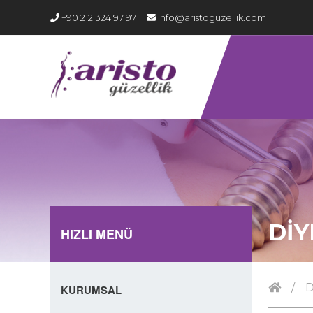
+90 212 324 97 97
info@aristoguzellik.com
DİY
HIZLI MENÜ
/
D
KURUMSAL