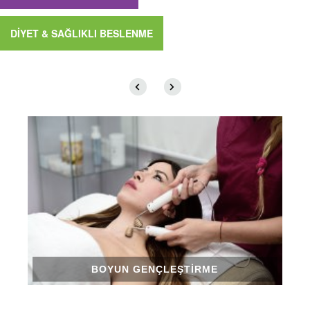
DİYET & SAĞLIKLI BESLENME
BOYUN GENÇLEŞTIRME