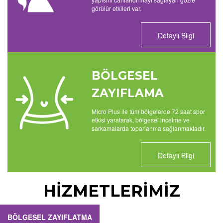
görülür etkileri var.
Detaylı Bilgi
BÖLGESEL
ZAYIFLAMA
Micro Plus ile tüm bölgelerde 72 saat spor
etkisi yaratarak, bölgesel incelme ve
sarkamalarda toparlanma sağlanmaktadır.
Detaylı Bilgi
HİZMETLERİMİZ
BÖLGESEL ZAYIFLATMA