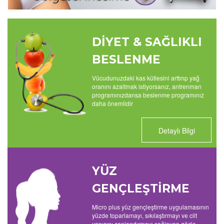
DİYET & SAĞLIKLI
BESLENME
Vücudunuzdaki kas kütlesini arttırıp yağ
oranını azaltmak istiyorsanız, antrenman
programınızdansa beslenme programınız
daha önemlidir
Detaylı Bilgi
YÜZ
GENÇLEŞTİRME
Micro plus yüz gençleştirme uygulamasının
yüzde toparlamayı, sıkılaştırmayı ve cilt
yapısını canlandırmayı sağlayan gözle