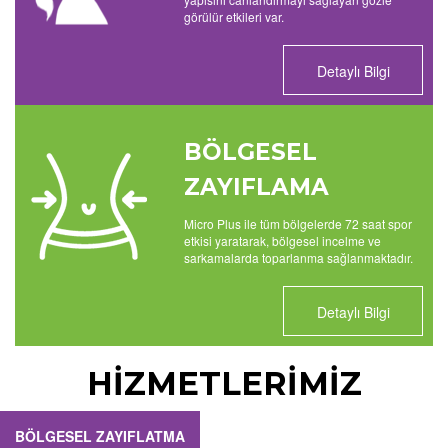
görülür etkileri var.
Detaylı Bilgi
BÖLGESEL
ZAYIFLAMA
Micro Plus ile tüm bölgelerde 72 saat spor
etkisi yaratarak, bölgesel incelme ve
sarkamalarda toparlanma sağlanmaktadır.
Detaylı Bilgi
HİZMETLERİMİZ
BÖLGESEL ZAYIFLATMA