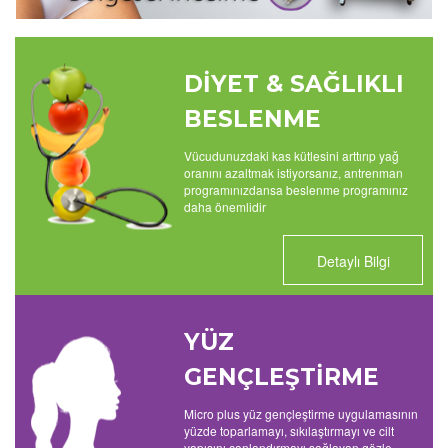
DİYET & SAĞLIKLI
BESLENME
Vücudunuzdaki kas kütlesini arttırıp yağ
oranını azaltmak istiyorsanız, antrenman
programınızdansa beslenme programınız
daha önemlidir
Detaylı Bilgi
YÜZ
GENÇLEŞTİRME
Micro plus yüz gençleştirme uygulamasının
yüzde toparlamayı, sıkılaştırmayı ve cilt
yapısını canlandırmayı sağlayan gözle