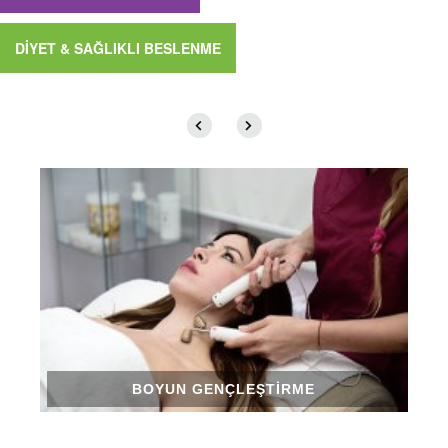
DİYET & SAĞLIKLI BESLENME
BOYUN GENÇLEŞTIRME