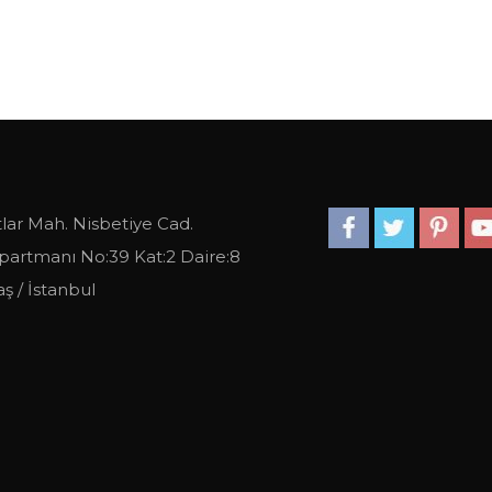
lar Mah. Nisbetiye Cad.
partmanı No:39 Kat:2 Daire:8
ş / İstanbul