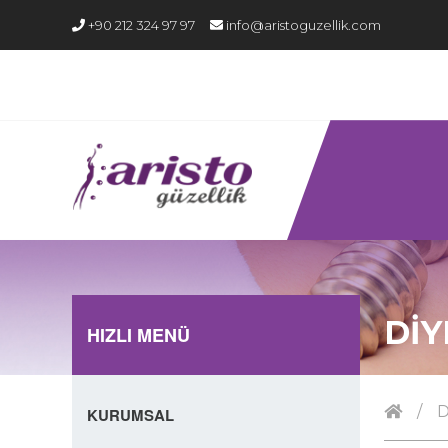
+90 212 324 97 97
info@aristoguzellik.com
DİY
HIZLI MENÜ
/
D
KURUMSAL