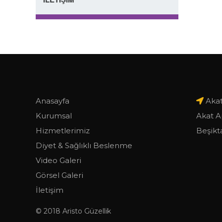
Anasayfa
Akat
Kurumsal
Akat A
Hizmetlerimiz
Beşikta
Diyet & Sağlıklı Beslenme
Video Galeri
Görsel Galeri
İletişim
© 2018 Aristo Güzellik