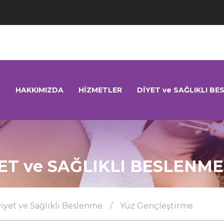
HAKKIMIZDA
HİZMETLER
DİYET ve SAĞLIKLI BE
ET ve SAĞLIKLI BESLENME
iyet ve Sağlıklı Beslenme
/
Yüz Gençleştirme