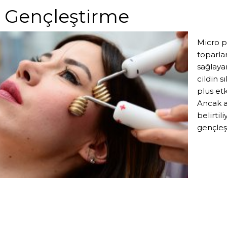
 Gençleştirme
Micro p
toparlam
sağlayan
cildin 
plus et
Ancak a
belirtil
gençleşm