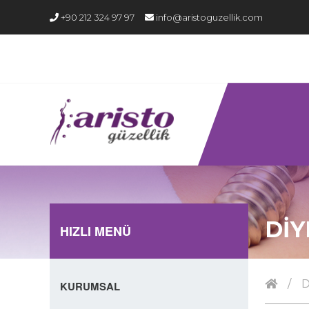
+90 212 324 97 97
info@aristoguzellik.com
DİY
HIZLI MENÜ
/
D
KURUMSAL