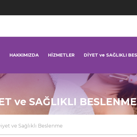
HAKKIMIZDA
HİZMETLER
DİYET ve SAĞLIKLI BE
ET ve SAĞLIKLI BESLENME
iyet ve Sağlıklı Beslenme