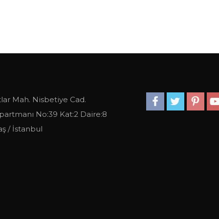
lar Mah. Nisbetiye Cad.
partmanı No:39 Kat:2 Daire:8
ş / İstanbul