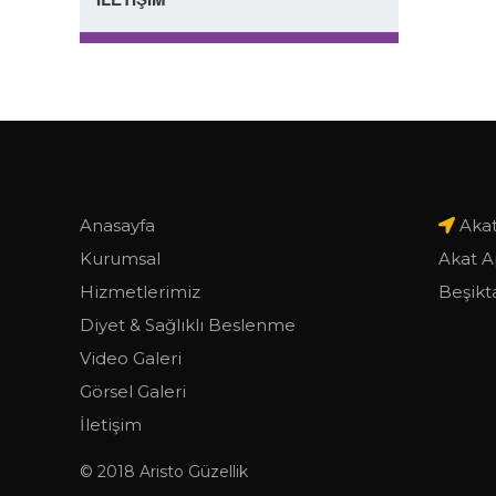
Anasayfa
Akat
Kurumsal
Akat A
Hizmetlerimiz
Beşikta
Diyet & Sağlıklı Beslenme
Video Galeri
Görsel Galeri
İletişim
© 2018 Aristo Güzellik